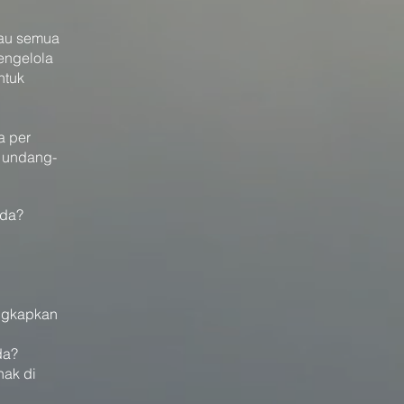
tau semua
engelola
ntuk
a per
i undang-
nda?
ngkapkan
da?
nak di