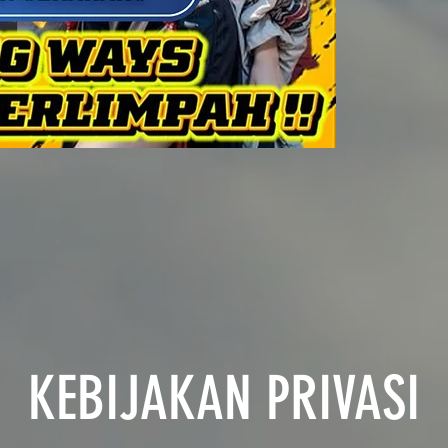
KEBIJAKAN PRIVASI