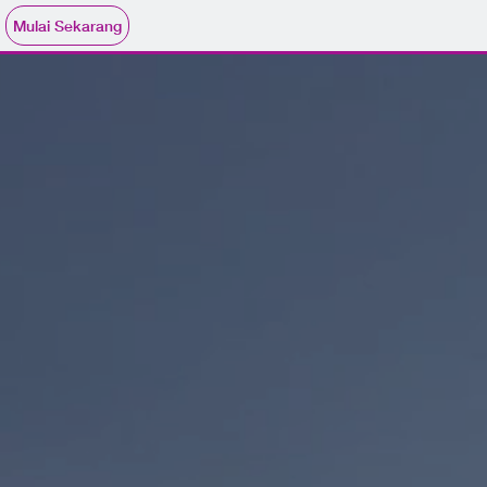
Mulai Sekarang