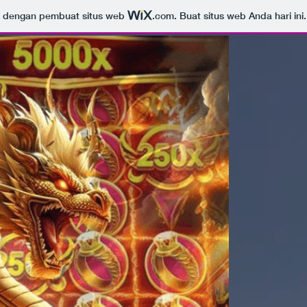
ng dengan pembuat situs web
.com
. Buat situs web Anda hari ini.